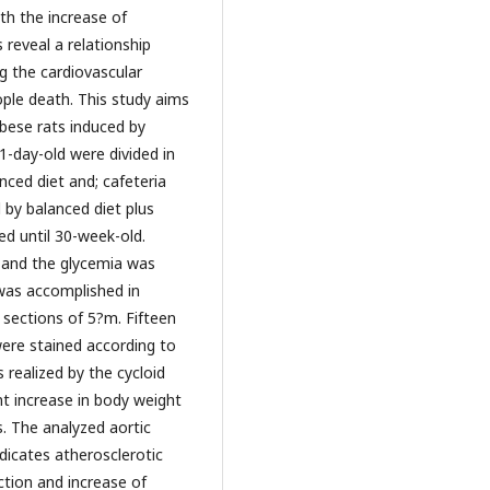
th the increase of
 reveal a relationship
g the cardiovascular
ple death. This study aims
obese rats induced by
21-day-old were divided in
nced diet and; cafeteria
d by balanced diet plus
d until 30-week-old.
 and the glycemia was
 was accomplished in
 sections of 5?m. Fifteen
were stained according to
realized by the cycloid
nt increase in body weight
. The analyzed aortic
dicates atherosclerotic
tion and increase of