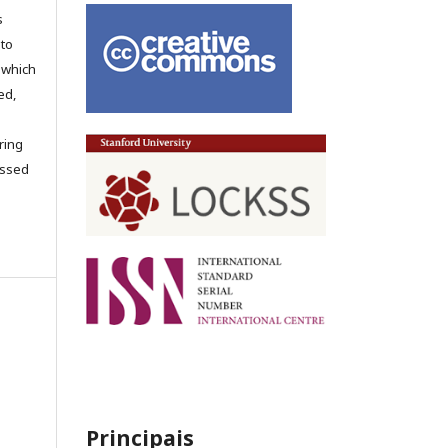
s
 to
 which
ed,
ring
cessed
Principais