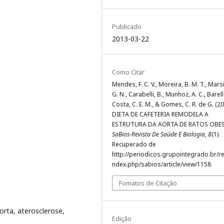
Publicado
2013-03-22
Como Citar
Mendes, F. C. V., Moreira, B. M. T., Marsi
G. N., Carabelli, B., Munhoz, A. C., Barella
Costa, C. E. M., & Gomes, C. R. de G. (20
DIETA DE CAFETERIA REMODELA A
ESTRUTURA DA AORTA DE RATOS OBE
SaBios-Revista De Saúde E Biologia
,
8
(1).
Recuperado de
http://periodicos.grupointegrado.br/re
ndex.php/sabios/article/view/1158
Fomatos de Citação
orta, aterosclerose,
Edição