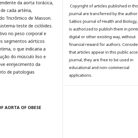
endente da aorta torácica,
Copyright of articles published in thi
de cada artéria,
journal are transferred by the author
odo Tricrômico de Masson.
SaBios-Journal of Health and Biology,
istema-teste de ciclóides.
is authorized to publish them in print
tivo no peso corporal e
digital or other existing way, without
Os segmentos aórticos
financial reward for authors. Conside
ima, o que indicaria a
that articles appear in this public ac
ução do músculo liso e
journal, they are free to be used in
ve enrijecimento da
educational and non-commercial
nto de patologias
applications.
OF AORTA OF OBESE