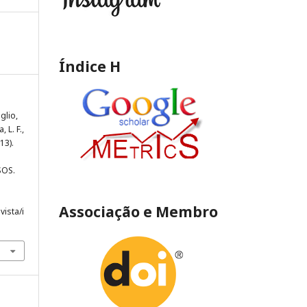
Índice H
glio,
, L. F.,
13).
SOS.
Associação e Membro
vista/i