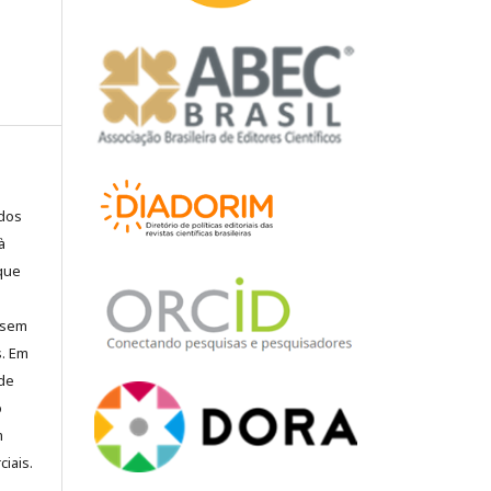
ados
à
 que
, sem
s. Em
 de
o
m
iais.