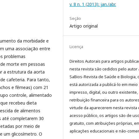
v. 8 n. 1 (2013): jan./abr.
Seção
Artigo original
 aumento da morbidade e
Licença
lam uma associação entre
 os problemas
Direitos Autorais para artigos public
s de morte em pessoas
nesta revista são cedidos pelo autor 
ar a estrutura da aorta
SaBios-Revista de Saúde e Biologia,
de cafeteria. Para tanto,
está autorizada a publicá-lo em meio
machos e fêmeas) com 21
impresso, digital, ou outro existente
grupo controle, alimentado
retribuição financeira para os autore
 que recebeu dieta
virtude da aparecerem nesta revista
rescida de alimentos
acesso público, os artigos são de us
s até completarem 30
gratuito, com atribuições próprias, e
letadas por meio de
aplicações educacionais e não-comerc
de um glicosímetro. O