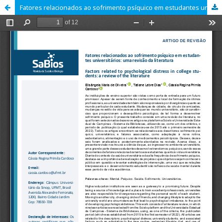
Fatores relacionados ao sofrimento psíquico em estudantes universitários: uma revisão da literatura