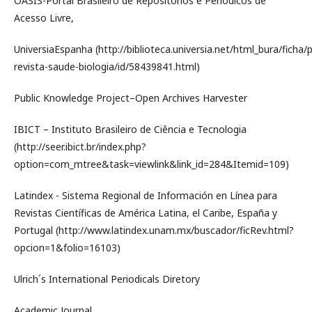
OASIS-Portal Brasileiro de Repositórios e Periódicos de
Acesso Livre,
UniversiaEspanha (http://biblioteca.universia.net/html_bura/ficha/
revista-saude-biologia/id/58439841.html)
Public Knowledge Project–Open Archives Harvester
IBICT – Instituto Brasileiro de Ciência e Tecnologia
(http://seer.ibict.br/index.php?
option=com_mtree&task=viewlink&link_id=284&Itemid=109)
Latindex - Sistema Regional de Información en Línea para
Revistas Científicas de América Latina, el Caribe, España y
Portugal (http://www.latindex.unam.mx/buscador/ficRev.html?
opcion=1&folio=16103)
Ulrich´s International Periodicals Diretory
Academic Journal