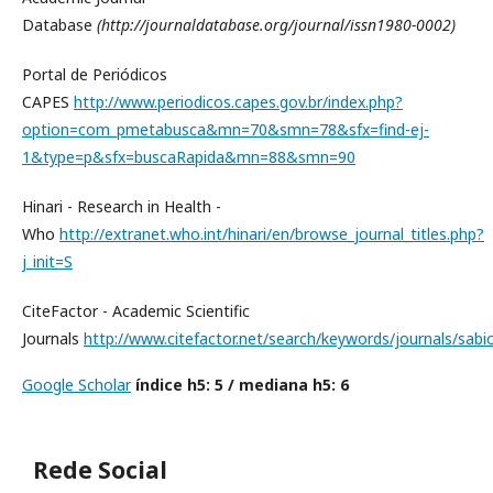
Database
(http://journaldatabase.org/journal/issn1980-0002)
Portal de Periódicos
CAPES
http://www.periodicos.capes.gov.br/index.php?
option=com_pmetabusca&mn=70&smn=78&sfx=find-ej-
1&type=p&sfx=buscaRapida&mn=88&smn=90
Hinari - Research in Health -
Who
http://extranet.who.int/hinari/en/browse_journal_titles.php?
j_init=S
CiteFactor - Academic Scientific
Journals
http://www.citefactor.net/search/keywords/journals/sabi
Google Scholar
índice h5: 5 /
mediana h5: 6
Rede Social